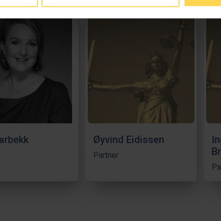
arbekk
Øyvind Eidissen
In
B
Partner
Pa