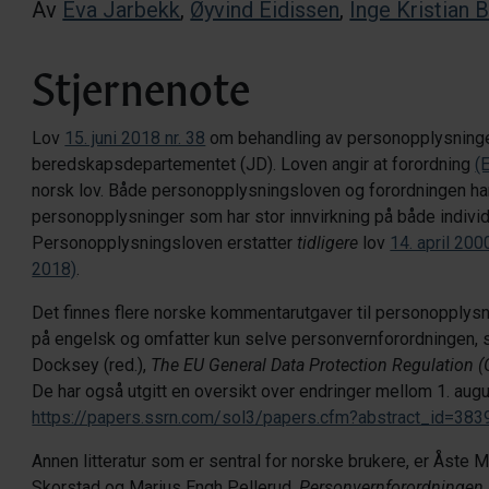
Av
Eva Jarbekk
,
Øyvind Eidissen
,
Inge Kristian 
Stjernenote
Lov
15. juni 2018 nr. 38
om behandling av personopplysninge
beredskapsdepartementet (JD). Loven angir at forordning
(
norsk lov. Både personopplysningsloven og forordningen 
personopplysninger som har stor innvirkning på både individer
Personopplysningsloven erstatter
tidligere
lov
14. april 2000
2018)
.
Det finnes flere norske kommentarutgaver til personopply
på engelsk og omfatter kun selve personvernforordningen, s
Docksey (red.),
The EU General Data Protection Regulation
De har også utgitt en oversikt over endringer mellom 1. augus
https://papers.ssrn.com/sol3/papers.cfm?abstract_id=38
Annen litteratur som er sentral for norske brukere, er Åste 
Skorstad og Marius Engh Pellerud,
Personvernforordninge