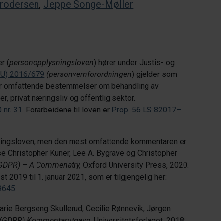
Brodersen
,
Jeppe Songe-Møller
r (
personopplysningsloven
) hører under Justis- og
EU) 2016/679
(personvernforordningen
) gjelder som
har omfattende bestemmelser om behandling av
, privat næringsliv og offentlig sektor.
 nr. 31
. Forarbeidene til loven er
Prop. 56 LS 82017–
sningsloven, men den mest omfattende kommentaren er
e Christopher Kuner, Lee A. Bygrave og Christopher
 (GDPR) – A Commenatry,
Oxford University Press, 2020.
t 2019 til 1. januar 2021, som er tilgjengelig her:
39645
.
Marie Bergseng Skullerud, Cecilie Rønnevik, Jørgen
n (GDPR) Kommentarutgave
, Universitetsforlaget, 2018;