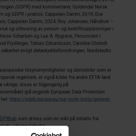
dningen (GDPR) med kommentarer,
Gyldendal Norsk
rn og GDPR i praksis
, Cappelen Damm, 2019; Eva
sis
, Cappelen Damm, 2024; Roy Johansen,
Håndbok –
ruk og utlevering av person- og bedriftsopplysninger i
 Wiese Schartum og Lee A. Bygrave,
Personvern i
avid Frydlinger, Tobias Edvardsson, Caroline Olstedt
 säkerhet enligt dataskyddsförordningen,
Nordstedts
g europeiske tilsynsmyndigheter og domstoler som er
uropeisk regelverk, er også kilder fra andre EFTA-land
viktige, disse er tilgjengelig på
rsonvernrådet (på engelsk European Data Protection
 her:
https://edpb.europa.eu/our-work-tools/general-
DPRhub
som drives som en wiki på initiativ fra
 gode søkemuligheter.