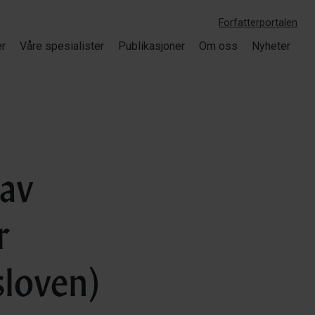
Forfatterportalen
er
Våre spesialister
Publikasjoner
Om oss
Nyheter
 av
r
sloven)