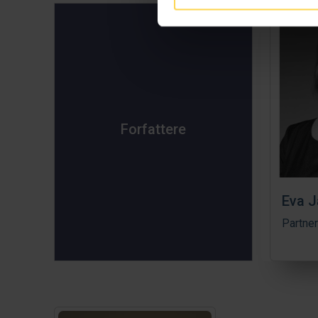
Forfattere
Eva J
Partner