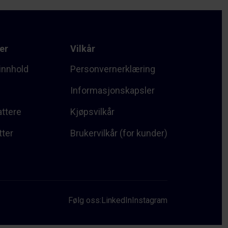
er
Vilkår
innhold
Personvernerklæring
Informasjonskapsler
attere
Kjøpsvilkår
tter
Brukervilkår (for kunder)
Følg oss:
LinkedIn
Instagram