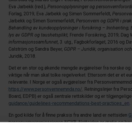
Eva Jarbekk (red.),
Personopplysninger og personvernforor
Forlag, 2019; Eva Jarbekk og Simen Sommerfeldt,
Personve
Jarbekk og Simen Sommerfeldt,
Personvern og GDPR i prak
Behandling av kundeopplysninger i forsikring – Innhenting, b
lys av GDPR og taushetsplikt,
Frende Forsikring, 2019; Dag
informasjonssamfunnet
, 3. utg., Fagbokforlaget, 2016 og D
Calström og Sandra Beyer,
GDPR – Juridik, organisation och
Juridik, 2018.
Det er en stor og økende mengde avgjørelser fra norske o
viktige når man skal tolke regelverket. Ettersom det er et e
relevante. I Norge er også avgjørelser fra Personvernnemnda 
https://www.personvernnemnda.no/
. Retningslinjer fra Pe
Board, EDPB) er også sentrale rettskilder og er tilgjengelige
guidance/guidelines-recommendations-best-practices_en
.
En god kilde for å finne praksis fra andre land er nettsiden
G
personvernorganisasjonen NOYB. Nettsiden er gratis og har